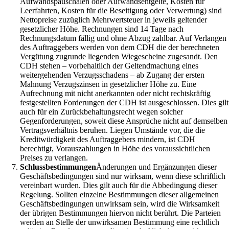
Aufwandspauschalen oder Aufwandsentgelte, Kosten für
Leerfahrten, Kosten für die Beseitigung oder Verwertung) sind
Nettopreise zuzüglich Mehrwertsteuer in jeweils geltender
gesetzlicher Höhe. Rechnungen sind 14 Tage nach
Rechnungsdatum fällig und ohne Abzug zahlbar. Auf Verlangen
des Auftraggebers werden von dem CDH die der berechneten
Vergütung zugrunde liegenden Wiegescheine zugesandt. Den
CDH stehen – vorbehaltlich der Geltendmachung eines
weitergehenden Verzugsschadens – ab Zugang der ersten
Mahnung Verzugszinsen in gesetzlicher Höhe zu. Eine
Aufrechnung mit nicht anerkannten oder nicht rechtskräftig
festgestellten Forderungen der CDH ist ausgeschlossen. Dies gilt
auch für ein Zurückbehaltungsrecht wegen solcher
Gegenforderungen, soweit diese Ansprüche nicht auf demselben
Vertragsverhältnis beruhen. Liegen Umstände vor, die die
Kreditwürdigkeit des Auftraggebers mindern, ist CDH
berechtigt, Vorauszahlungen in Höhe des voraussichtlichen
Preises zu verlangen.
Schlussbestimmungen
Änderungen und Ergänzungen dieser
Geschäftsbedingungen sind nur wirksam, wenn diese schriftlich
vereinbart wurden. Dies gilt auch für die Abbedingung dieser
Regelung. Sollten einzelne Bestimmungen dieser allgemeinen
Geschäftsbedingungen unwirksam sein, wird die Wirksamkeit
der übrigen Bestimmungen hiervon nicht berührt. Die Parteien
werden an Stelle der unwirksamen Bestimmung eine rechtlich