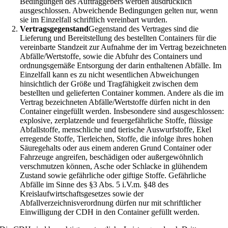
Bedingungen des Auftraggebers werden ausdrücklich
ausgeschlossen. Abweichende Bedingungen gelten nur, wenn
sie im Einzelfall schriftlich vereinbart wurden.
Vertragsgegenstand
Gegenstand des Vertrages sind die
Lieferung und Bereitstellung des bestellten Containers für die
vereinbarte Standzeit zur Aufnahme der im Vertrag bezeichneten
Abfälle/Wertstoffe, sowie die Abfuhr des Containers und
ordnungsgemäße Entsorgung der darin enthaltenen Abfälle. Im
Einzelfall kann es zu nicht wesentlichen Abweichungen
hinsichtlich der Größe und Tragfähigkeit zwischen dem
bestellten und gelieferten Container kommen. Andere als die im
Vertrag bezeichneten Abfälle/Wertstoffe dürfen nicht in den
Container eingefüllt werden. Insbesondere sind ausgeschlossen:
explosive, zerplatzende und feuergefährliche Stoffe, flüssige
Abfallstoffe, menschliche und tierische Auswurfstoffe, Ekel
erregende Stoffe, Tierleichen, Stoffe, die infolge ihres hohen
Säuregehalts oder aus einem anderen Grund Container oder
Fahrzeuge angreifen, beschädigen oder außergewöhnlich
verschmutzen können, Asche oder Schlacke in glühendem
Zustand sowie gefährliche oder giftige Stoffe. Gefährliche
Abfälle im Sinne des §3 Abs. 5 i.V.m. §48 des
Kreislaufwirtschaftsgesetzes sowie der
Abfallverzeichnisverordnung dürfen nur mit schriftlicher
Einwilligung der CDH in den Container gefüllt werden.