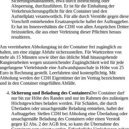
Sicherungsmaßnahmen, etwa durch Beleuchtung oder
Absperrung, durchzuführen. Er ist für die Einhaltung der
Verkehrssicherungspflicht für den Container und den
Aufstellplatz verantwortlich. Für alle durch Verstöße gegen diese
Vorschrift entstehenden Ersatzansprüche haftet der Auftraggeber.
Er hat im Innenverhältnis die CDH von allen Ansprüchen Dritter
freizustellen, die aus einer Verletzung dieser Pflichten heraus
resultieren.
Am vereinbarten Abholungstag ist der Container frei zugänglich zu
halten, um eine zügige Abfuhr sicherzustellen. Für Wartezeiten von
mehr als 15 Minuten sowie über das übliche Maß hinausgehende
Rangierarbeiten wegen unzureichender Zugänglichkeit wird für jede
angefangene Viertelstunde eine Aufwandspauschale in Höhe von 25
Euro in Rechnung gestellt. Leerfahrten sind kostenpflichtig. Mit
Abholung werden der CDH Eigentümer der im Vertrag bezeichneten
und in den Container eingefüllten Abfälle.
Sicherung und Beladung des Containers
Der Container darf
nur bis zur Höhe des Randes und nur im Rahmen des zulässigen
Höchstgewichtes beladen werden. Für Schäden, die durch
Überladen oder unsachgemäße Beladung entstehen, haftet der
Auftraggeber. Stellen CDH bei Abholung eine Überladung oder
unsachgemäße Beladung des Containers oder einen Verstoß
gegen §2 Abs. 2 der AGB fest, so kann die Übernahme des