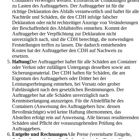
Containers verweigert werden. Erforderliche Umladungen gehe
zu Lasten des Auftraggebers. Der Auftraggeber ist für die
richtige Deklaration des Abfalls verantwortlich und haftet für all
Nachteile und Schäden, die den CDH infolge falscher
Deklaration oder nicht rechtzeitiger Anzeige von Veränderungen
der Beschaffenheit des Abfallstoffes entstehen. Kommt der
Auftraggeber der Verpflichtung zur Deklaration nicht
unverzüglich nach, sind die CDH berechtigt, die notwendigen
Feststellungen treffen zu lassen. Die dadurch entstehenden
Kosten hat der Auftraggeber den CDH auf Nachweis zu
ersetzen.
Haftung
Der Auftraggeber haftet für alle Schäden am Container
oder Verlust oder zufälligen Untergangs desselben sowie am
Sicherungsmaterial. Der CDH haften für Schäden, die am
Eigentum des Auftraggebers oder Dritter bei der
Leistungserbringung entstehen, bei Vorsatz oder grober
Fahrlässigkeit nach den gesetzlichen Bestimmungen. Der
Auftraggeber hat alle Schäden unverzüglich nach
Kenntniserlangung anzuzeigen. Für die Abstellfläche des
Containers (Anweisung des Auftraggebers bzw. dessen
Bevollmächtigte) wird keine Haftung übernommen, das
Abstellen erfolgt rein auf Anweisung. Alle hieraus resultierenden
Schäden sind Pflicht der vorauszugehenden Prüfung des
Auftraggebers.
Entgelte und Rechnungen
Alle Preise (vereinbarte Entgelte,